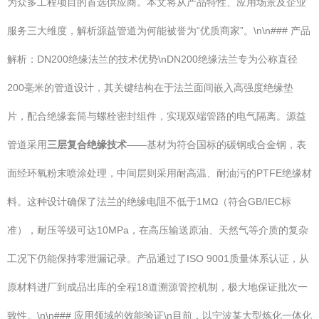
为众多工程项目的首选供应商。本文将从产品特性、应用场景及企业
服务三大维度，解析源益管道为何能被誉为“优质商家”。\n\n### 产品
解析：DN200绝缘法兰的技术优势\nDN200绝缘法兰专为公称直径
200毫米的管道设计，其关键结构在于法兰面间嵌入高强度绝缘垫
片，配合绝缘套筒与螺栓密封组件，实现双端管路的电气隔离。源益
管道采用
三层复合绝缘技术
——基材为符合国标的碳钢或合金钢，表
面经环氧粉末喷涂处理，中间层则采用耐高温、耐油污的PTFE绝缘材
料。这种设计确保了法兰的绝缘电阻不低于1MΩ（符合GB/IEC标
准），耐压等级可达10MPa，在高压输送原油、天然气等介质的复杂
工况下仍能保持零泄漏记录。产品通过了ISO 9001质量体系认证，从
原材料进厂到成品出库的全程18道溯源管控机制，极大地保证批次一
致性。\n\n### 应用领域的效能验证\n目前，以宁波某大型炼化一体化