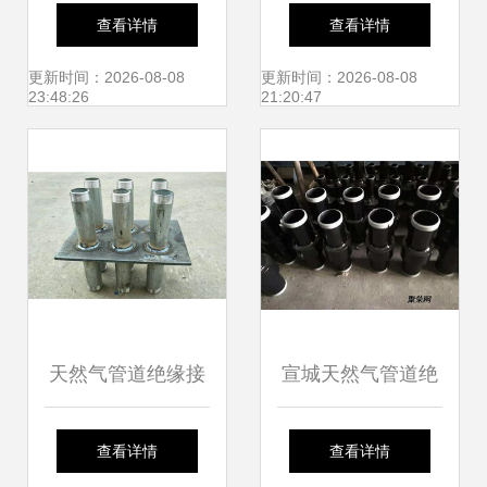
腐钢管直销 打造远
API 6A/6B盲板法
查看详情
查看详情
离腐蚀的坚固屏障
兰、孔板法兰及绝
更新时间：2026-08-08
更新时间：2026-08-08
23:48:26
21:20:47
缘法兰的工业应用
天然气管道绝缘接
宣城天然气管道绝
头与非绝缘法兰的
缘接头标准
查看详情
查看详情