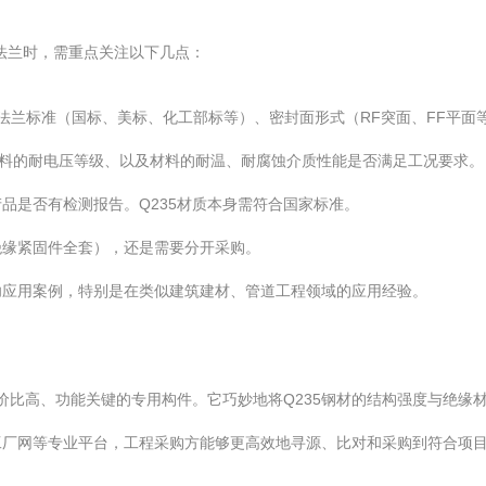
缘法兰时，需重点关注以下几点：
）、法兰标准（国标、美标、化工部标等）、密封面形式（RF突面、FF平面
材料的耐电压等级、以及材料的耐温、耐腐蚀介质性能是否满足工况要求。
品是否有检测报告。Q235材质本身需符合国家标准。
绝缘紧固件全套），还是需要分开采购。
功应用案例，特别是在类似建筑建材、管道工程领域的应用经验。
性价比高、功能关键的专用构件。它巧妙地将Q235钢材的结构强度与绝
厂网等专业平台，工程采购方能够更高效地寻源、比对和采购到符合项目