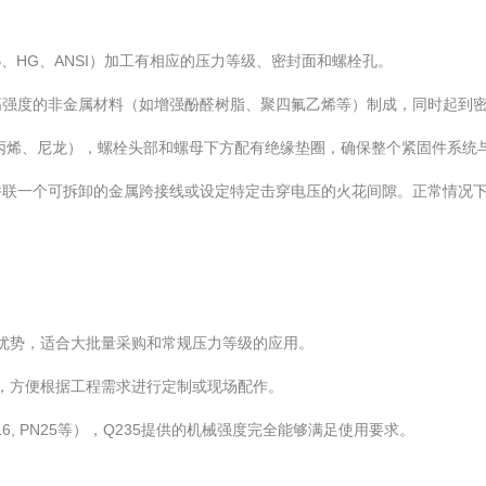
、HG、ANSI）加工有相应的压力等级、密封面和螺栓孔。
高强度的非金属材料（如增强酚醛树脂、聚四氟乙烯等）制成，同时起到
丙烯、尼龙），螺栓头部和螺母下方配有绝缘垫圈，确保整个紧固件系统
并联一个可拆卸的金属跨接线或设定特定击穿电压的火花间隙。正常情况
格优势，适合大批量采购和常规压力等级的应用。
性，方便根据工程需求进行定制或现场配作。
16, PN25等），Q235提供的机械强度完全能够满足使用要求。