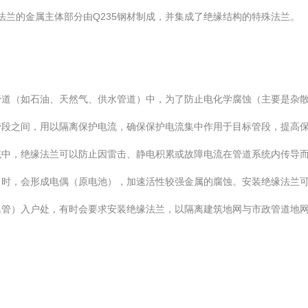
法兰的金属主体部分由Q235钢材制成，并集成了绝缘结构的特殊法兰。
管道（如石油、天然气、供水管道）中，为了防止电化学腐蚀（主要是杂
管段之间，用以隔离保护电流，确保保护电流集中作用于目标管段，提高
统中，绝缘法兰可以防止因雷击、静电积累或故障电流在管道系统内传导
）时，会形成电偶（原电池），加速活性较强金属的腐蚀。安装绝缘法兰
水管）入户处，有时会要求安装绝缘法兰，以隔离建筑地网与市政管道地