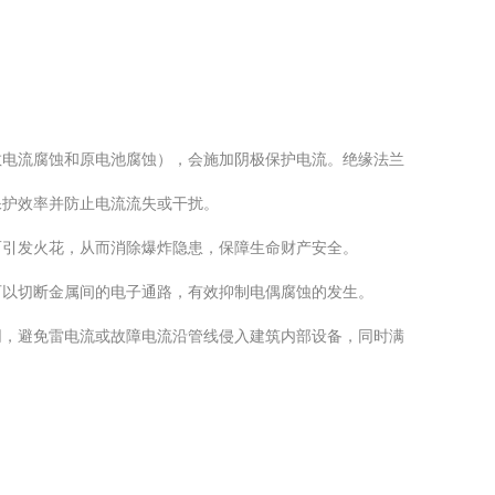
散电流腐蚀和原电池腐蚀），会施加阴极保护电流。绝缘法兰
保护效率并防止电流流失或干扰。
而引发火花，从而消除爆炸隐患，保障生命财产安全。
可以切断金属间的电子通路，有效抑制电偶腐蚀的发生。
网，避免雷电流或故障电流沿管线侵入建筑内部设备，同时满