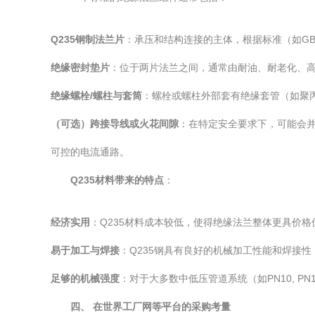
Q235钢制法兰片
：承压和结构连接的主体，根据标准（如GB
绝缘密封垫片
：位于两片法兰之间，通常由耐油、耐老化、
绝缘螺栓/螺柱与套筒
：螺栓或螺柱外部套有绝缘套管（如聚
（可选）跨接导线或火花间隙
：在特定安全要求下，可能会
可控的电流通路。
Q235材料带来的特点
：
经济实用
：Q235材料成本较低，使得绝缘法兰整体更具价
易于加工与焊接
：Q235钢具有良好的机械加工性能和焊接
足够的机械强度
：对于大多数中低压管道系统（如PN10, PN
四、 在世界工厂网等平台的采购考量